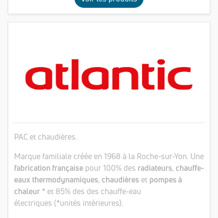
PAC et chaudières.
Marque familiale créée en 1968 à la Roche-sur-Yon. Une
fabrication française
pour 100% des
radiateurs
,
chauffe-
eaux
thermodynamiques
,
chaudières
et
pompes à
chaleur
* et 85% des des chauffe-eau
électriques (*unités intérieures).