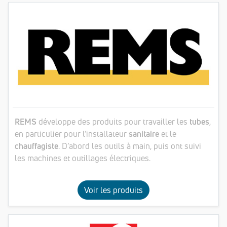
REMS
développe des produits pour travailler les
tubes
,
en particulier pour l’installateur
sanitaire
et le
chauffagiste
. D’abord les outils à main, puis ont suivi
les machines et outillages électriques.
Voir les produits