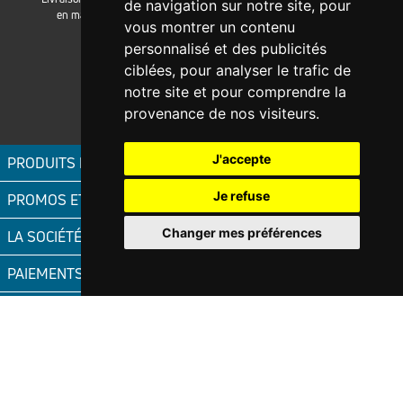
de navigation sur notre site, pour
en magasin
vous montrer un contenu
personnalisé et des publicités
ciblées, pour analyser le trafic de
notre site et pour comprendre la
Magni-fic.fr
provenance de nos visiteurs.
J'accepte
PRODUITS FIC
Je refuse
PROMOS ET OFFRES
Changer mes préférences
LA SOCIÉTÉ FIC
PAIEMENTS ACCEPTÉS
FIC SAS
Toutes les photos des produits vendus sur le site FIC sont non
contractuelles.
CGV
Politique de confidentialité
Mentions légales
Gestion des cookies
Réglementation
Garanties légales