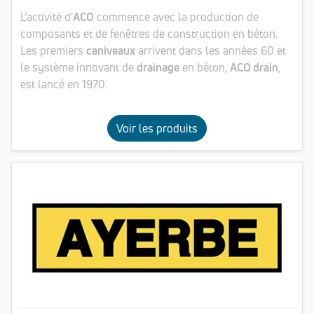
L’activité d'
ACO
commence avec la production de
composants et de fenêtres de construction en béton.
Les premiers
caniveaux
arrivent dans les années 60 et
le système innovant de
drainage
en béton,
ACO drain
,
est lancé en 1970.
Voir les produits