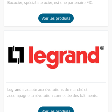
Bacacier
, spécialiste
acier
, est une partenaire FIC.
Voir les produits
Legrand
s’adapte aux évolutions du marché et
accompagne la révolution connectée des bâtiments.
Voir les produits