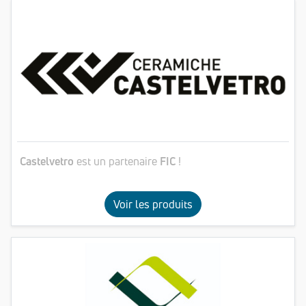
Castelvetro
est un partenaire
FIC
!
Voir les produits