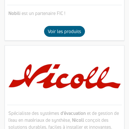
Nobili
est un partenaire FIC !
Voir les produits
Spécialiste des systèmes
d’évacuation
et de gestion de
l’eau en matériaux de synthèse,
Nicoll
conçoit des
solutions durables, faciles à installer et innovantes.