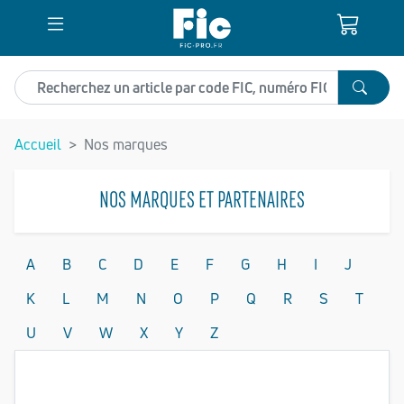
Recherchez un article
Accueil
Nos marques
NOS MARQUES ET PARTENAIRES
A
B
C
D
E
F
G
H
I
J
K
L
M
N
O
P
Q
R
S
T
U
V
W
X
Y
Z