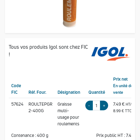
Tous vos produits Igol sont chez FIC
!
Prix net
Code
En unité de
FIC
Réf. Four
.
Désignation
Quantité
vente
57624
ROULTEPGR
Graisse
7.49 €
HT/PCE
-
+
2-400G
multi-
8.99 € TTC/PCE
usage pour
roulements
Contenance : 400 g
Prix public HT :
7.49 €