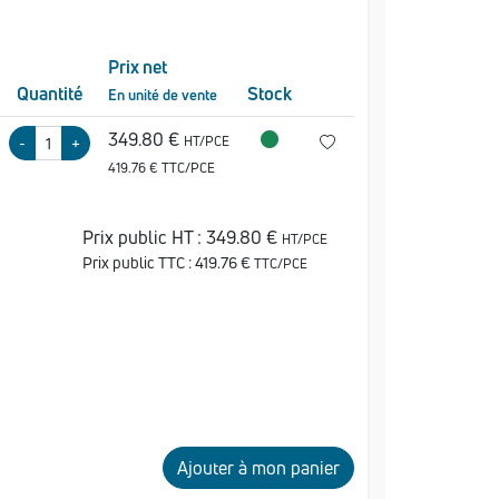
Prix net
Quantité
Stock
En unité de vente
349.80 €
HT/PCE
-
+
419.76 € TTC/PCE
Prix public HT :
349.80 €
HT/PCE
Prix public TTC :
419.76 €
TTC/PCE
Ajouter à mon panier