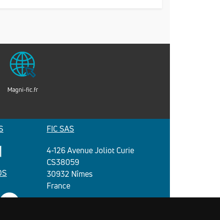
Magni-fic.fr
S
FIC SAS
4-126 Avenue Joliot Curie
CS38059
OS
30932 Nîmes
France
FIC (Fer Industrie Chauffage) est une
entreprise commerciale régionale qui