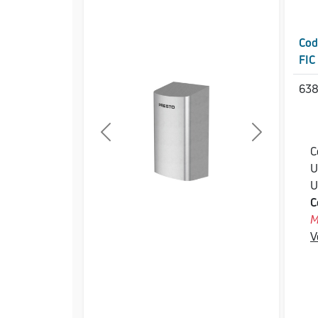
Cod
FIC
638
Previous
Next
C
U
U
C
M
V