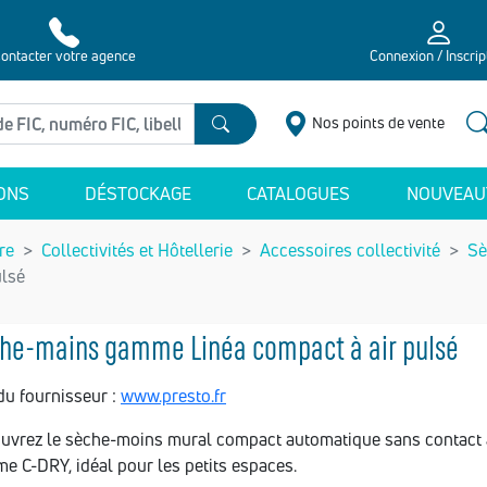
ontacter votre agence
Connexion / Inscrip
Nos points de vente
ONS
DÉSTOCKAGE
CATALOGUES
NOUVEAU
re
Collectivités et Hôtellerie
Accessoires collectivité
Sè
ulsé
he-mains gamme Linéa compact à air pulsé
du fournisseur :
www.presto.fr
uvrez le sèche-moins mural compact automatique sans contact à 
e C-DRY, idéal pour les petits espaces.