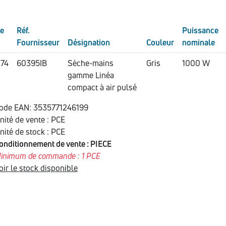
e
Réf.
Puissance
Four
nisseur
Désignation
Couleur
nominale
74
60395IB
Sèche-mains
Gris
1000 W
gamme Linéa
compact à air pulsé
ode EAN: 3535771246199
nité de vente : PCE
nité de stock : PCE
onditionnement de vente : PIECE
inimum de commande : 1 PCE
oir le stock disponible