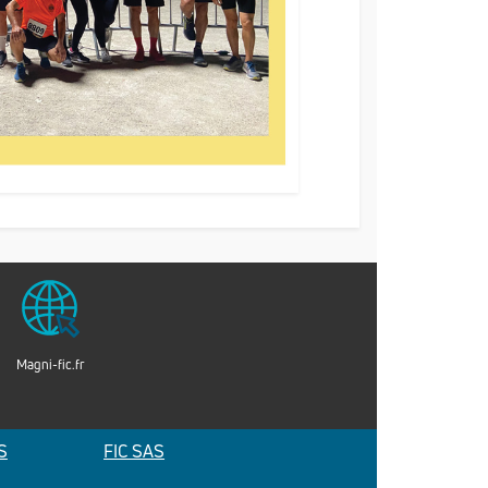
Magni-fic.fr
S
FIC SAS