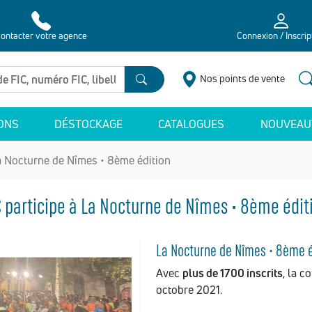
ontacter votre agence
Connexion / Inscrip
Nos points de vente
ONS
DÉSTOCKAGE
CATALOGUES
NOUVEAU
La Nocturne de Nîmes • 8ème édition
C participe à La Nocturne de Nîmes • 8ème édit
La Nocturne de Nîmes • 8ème é
Avec
plus de 1700 inscrits
, la c
octobre 2021.