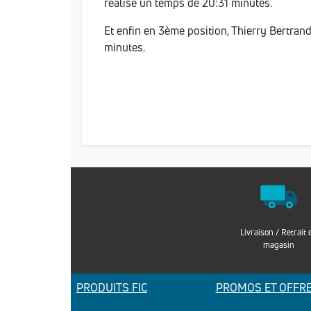
réalisé un temps de 20:31 minutes.
Et enfin en 3ème position, Thierry Bertran
minutes.
Livraison / Retrait 
magasin
PRODUITS FIC
PROMOS ET OFFR