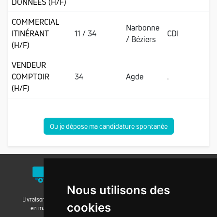
DONNÉES (H/F)
COMMERCIAL
Narbonne
ITINÉRANT
11 / 34
CDI
/ Béziers
(H/F)
VENDEUR
COMPTOIR
34
Agde
.
(H/F)
Ou je dépose ma candidature spontanée
Nous utilisons des
Livraison / Retrait
Nos agences
Nos groupements
cookies
en magasin